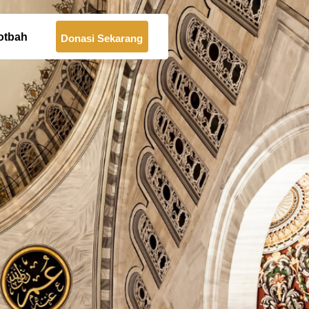
otbah
Donasi Sekarang