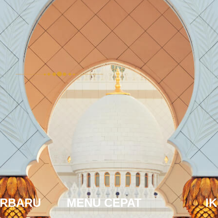
ERBARU
MENU CEPAT
I